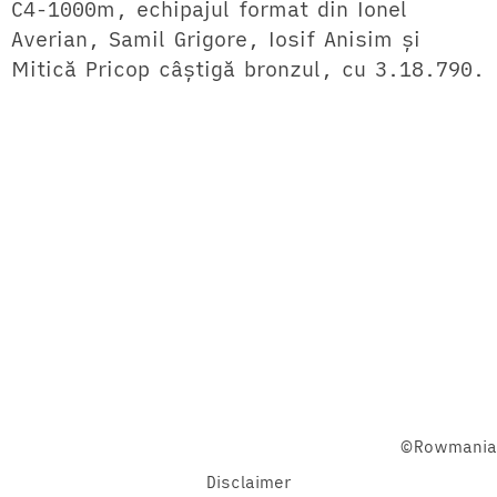
C4-1000m, echipajul format din Ionel
Averian, Samil Grigore, Iosif Anisim și
Mitică Pricop câștigă bronzul, cu 3.18.790.
Facebook
Twitter
YouTube
©Rowmania
Disclaimer