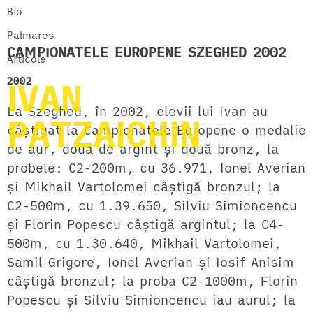
Bio
Palmares
CAMPIONATELE EUROPENE SZEGHED 2002
Articole
2002
IVAN
La Szeghed, în 2002, elevii lui Ivan au
PATZAICHIN
câștigat la Campionatele Europene o medalie
de aur, două de argint și două bronz, la
probele: C2-200m, cu 36.971, Ionel Averian
și Mikhail Vartolomei câștigă bronzul; la
C2-500m, cu 1.39.650, Silviu Simioncencu
și Florin Popescu câștigă argintul; la C4-
500m, cu 1.30.640, Mikhail Vartolomei,
Samil Grigore, Ionel Averian și Iosif Anisim
câștigă bronzul; la proba C2-1000m, Florin
Popescu și Silviu Simioncencu iau aurul; la