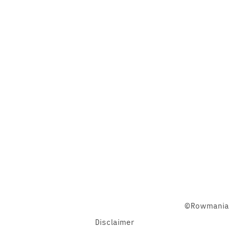
Facebook
Twitter
YouTube
©Rowmania
Disclaimer