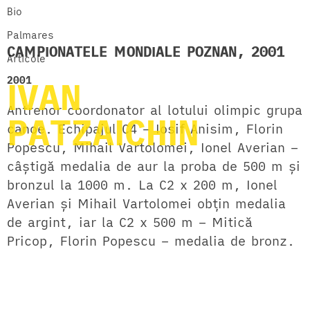
Bio
Palmares
CAMPIONATELE MONDIALE POZNAN, 2001
Articole
2001
IVAN
Antrenor coordonator al lotului olimpic grupa
PATZAICHIN
canoe. Echipajul C4 – Iosif Anisim, Florin
Popescu, Mihail Vartolomei, Ionel Averian –
câștigă medalia de aur la proba de 500 m și
bronzul la 1000 m. La C2 x 200 m, Ionel
Averian și Mihail Vartolomei obțin medalia
de argint, iar la C2 x 500 m – Mitică
Pricop, Florin Popescu – medalia de bronz.