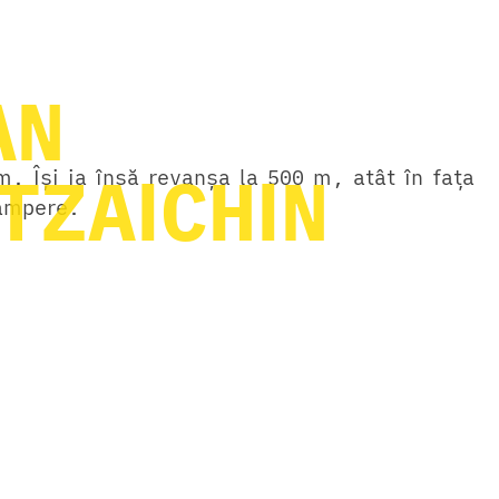
AN
TZAICHIN
m. Își ia însă revanșa la 500 m, atât în fața
Tampere.