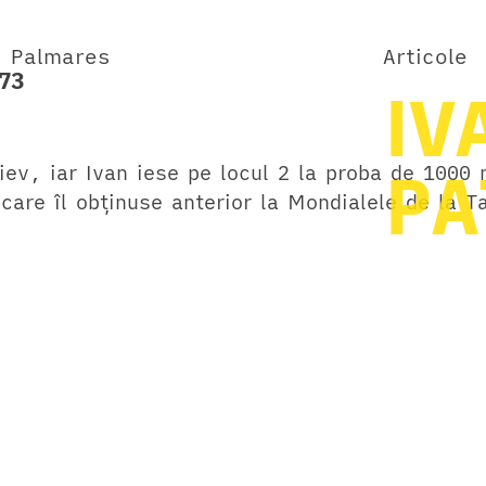
Palmares
Articole
73
IV
PA
iev, iar Ivan iese pe locul 2 la proba de 1000 
e care îl obținuse anterior la Mondialele de la 