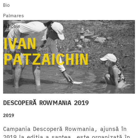
Bio
Palmares
Articole
IVAN
PATZAICHIN
DESCOPERĂ ROWMANIA 2019
2019
Campania Descoperă Rowmania, ajunsă în
2019 la ediția a șaptea, este organizată în