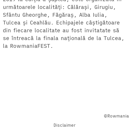
următoarele localități: Călărași, Girugiu,
Sfântu Gheorghe, Făgăraș, Alba Iulia,
Tulcea și Ceahlău. Echipajele câștigătoare
din fiecare localitate au fost invitatate să
se întreacă la finala națională de la Tulcea,
la RowmaniaFEST.
Facebook
Twitter
YouTube
©Rowmania
Disclaimer