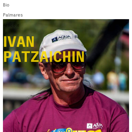
Bio
Palmares
Articole
IVAN
PATZAICHIN