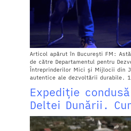
Articol apărut în București FM: Ast
de către Departamentul pentru Dezvo
Întreprinderilor Mici și Mijlocii di
autentice ale dezvoltării durabile. 
Expediție condusă
Deltei Dunării. C