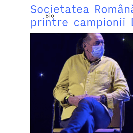
Societatea Română
Bio
printre campionii 