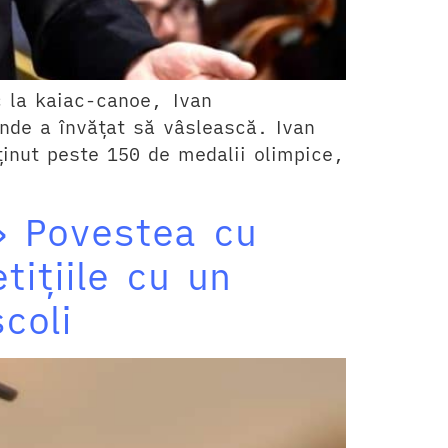
c la kaiac-canoe, Ivan
unde a învățat să vâslească. Ivan
ţinut peste 150 de medalii olimpice,
 » Povestea cu
ițiile cu un
coli