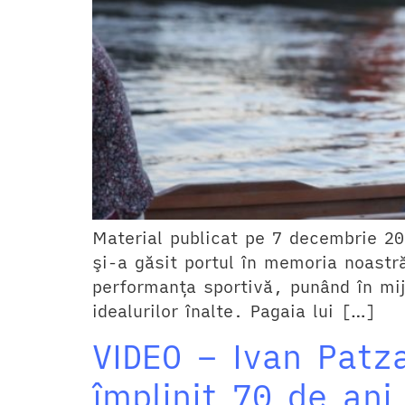
Material publicat pe 7 decembrie 201
şi-a găsit portul în memoria noastr
performanţa sportivă, punând în mijlo
idealurilor înalte. Pagaia lui […]
VIDEO – Ivan Patz
împlinit 70 de ani