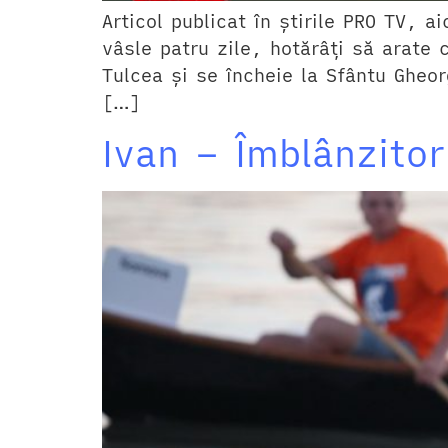
Articol publicat în știrile PRO TV, a
vâsle patru zile, hotărâți să arate 
Tulcea și se încheie la Sfântu Gheo
[…]
Ivan – Îmblânzitor