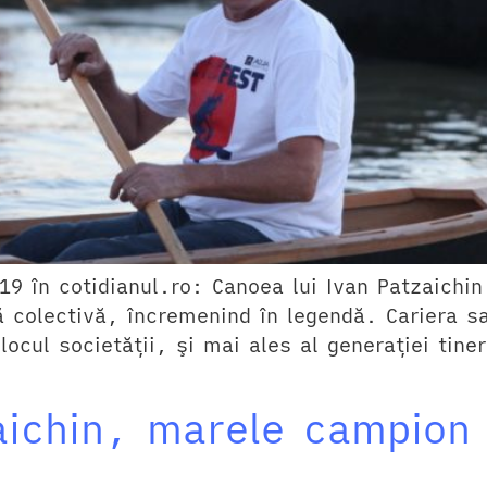
9 în cotidianul.ro: Canoea lui Ivan Patzaichin
ă colectivă, încremenind în legendă. Cariera s
cul societăţii, şi mai ales al generaţiei tinere
aichin, marele campion