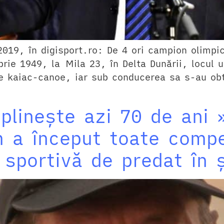
2019, în digisport.ro: De 4 ori campion olimpi
rie 1949, la Mila 23, în Delta Dunării, locul 
de kaiac-canoe, iar sub conducerea sa s-au ob
mplinește azi 70 de ani
 a început toate compet
 sportivă de predat în ș