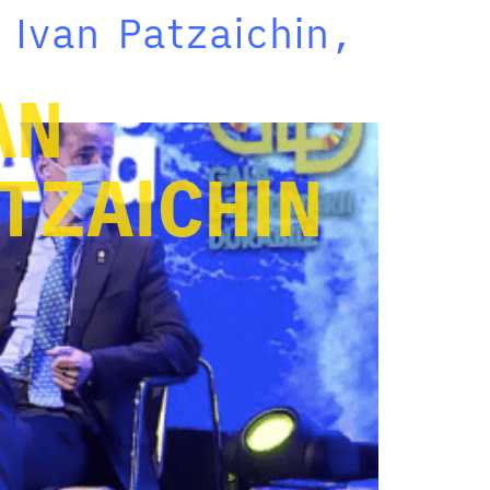
 Ivan Patzaichin,
AN
TZAICHIN