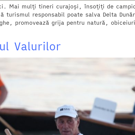
ici. Mai mulți tineri curajoși, însoțiți de camp
că turismul responsabil poate salva Delta Dunăr
rghe, promovează grija pentru natură, obiceiuri
ul Valurilor